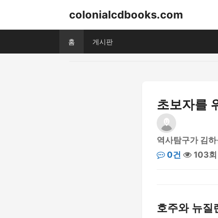
colonialcdbooks.com
홈
게시판
초보자를 위
역사탐구가 김하
0건
103회
호주와 뉴질랜