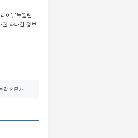
아', '뉴질랜
 하면 과다한 정보
계보학 전문가