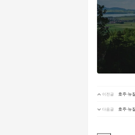
호주·뉴질
이전글
호주·뉴질
다음글