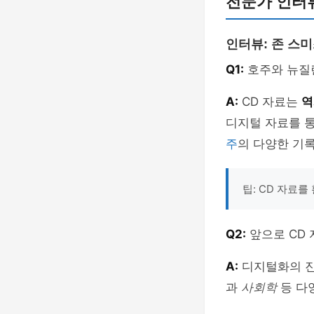
전문가 인터뷰
인터뷰: 존 스미
Q1:
호주와 뉴질랜
A:
CD 자료는
역
디지털 자료를 통
주
의 다양한 기록
팁: CD 자료
Q2:
앞으로 CD 
A:
디지털화의 진
과
사회학
등 다