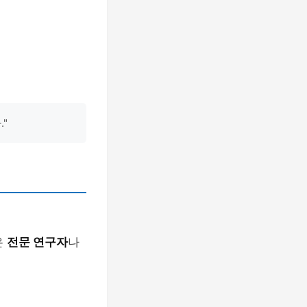
"
은
전문 연구자
나